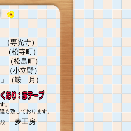
（専光寺）
（松寺町）
松島町）
立野）
い」（鞍 月）
ます。
配達も致しております。
。
夢工房
産施設