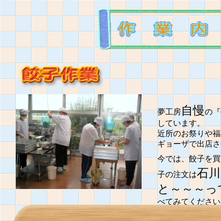
自慢
夢工房
の『
しています。
近所のお祭りや福
ギョーザで出店さ
今では、餃子を買
石川
子の注文は
と～～～っ
べてみてください
水餃子で食べても