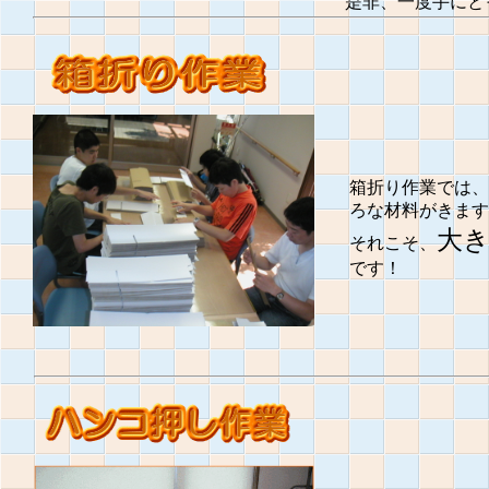
是非、一度手にと
箱折り作業では、
ろな材料がきます
大
それこそ、
です！