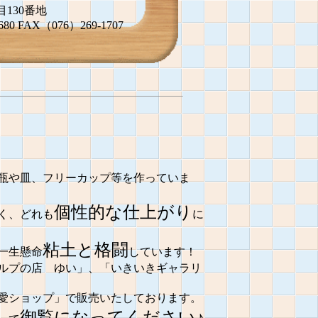
130番地
680 FAX（076）269-1707
瓶や皿、フリーカップ等を作っていま
個性的な仕上がり
く、どれも
に
粘土と格闘
一生懸命
しています！
ルプの店 ゆい」、「いきいきギャラリ
愛ショップ」で販売いたしております。
御覧になってください♪