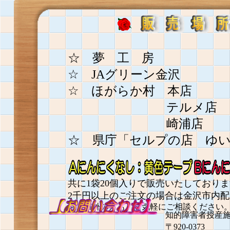
☆ 夢 工 房
☆ JAグリーン金沢 
☆ ほがらか村 本店 
テルメ店 （
崎浦店 （小
☆ 県庁「セルプの店 ゆ
共に1袋20個入りで販売いたしており
2千円以上のご注文の場合は金沢市内
金沢市外の方も、お気軽にご相談ください
知的障害者授
〒920-0373