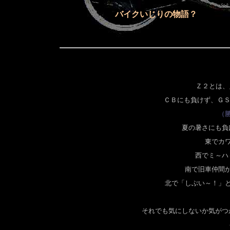
バイクいじりの物語？
Ｚ２とは、
ＣＢにも負けず、ＧＳ
（
夏の暑さにも負
東でカ
西でミ～ハ
南で旧車仲間
北で「しぶい～！」
それでも気にしないか気がつ