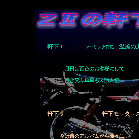
軒下 1
温風の
ツーリング日記
月日は百台のお客様にして
行き交ふ単車も又旅人也…
軒下 3 軒下モ～タ～
今は昔のアルバムから徐々に…