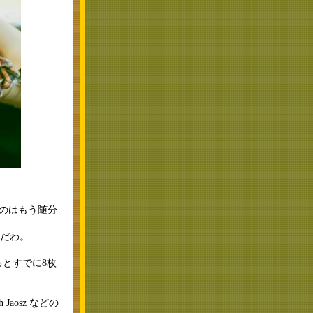
聞いたのはもう随分
君だわ。
めるとすでに8枚
 Jaosz などの