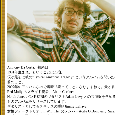
Anthony Da Costa、初来日！
1991年生まれ、ということは28歳。
僕が最初に彼の”Typical American Tragedy” というアルバムを
前のこと。
2007年のアルバムなので当時16歳ってことになりますねぇ。天才
Red Molly のスライド奏者、Abbie Gardner、
Norah Jones バンド初期のギタリストAdam Levy との共演盤を含
ものアルバムをリリースしています。
ギタリストとしてもテキサスの重鎮Jimmy LaFave、
女性フォークトリオ I'm With Her のメンバーAoife O'Donovan、Sarah