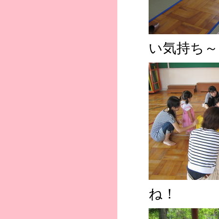
い気持ち～
ね！