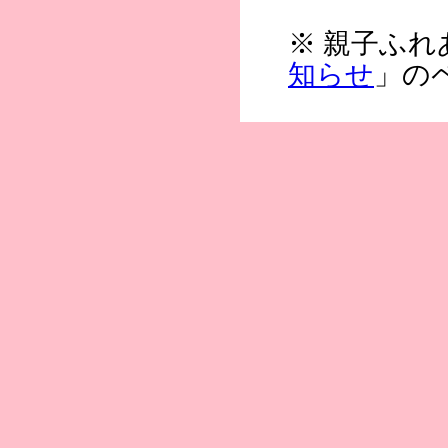
※ 親子ふ
知らせ
」の