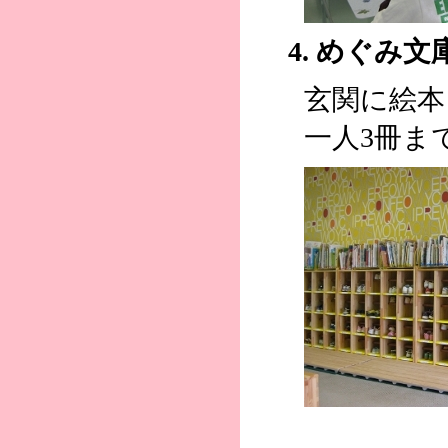
4. めぐみ
玄関に絵本
一人3冊ま