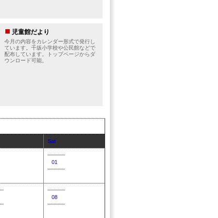
児童館だより
今月の内容をカレンダー形式で発行し
ています。千坂小学校や公民館などで
配布しています。トップページからダ
ウンロード可能。
Sat
01
08