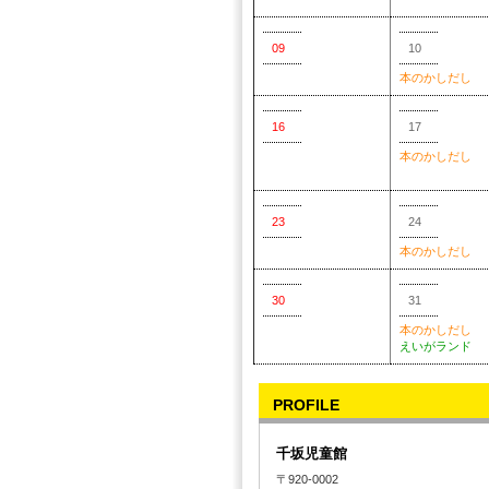
09
10
本のかしだし
16
17
本のかしだし
23
24
本のかしだし
30
31
本のかしだし
えいがランド
PROFILE
千坂児童館
〒920-0002