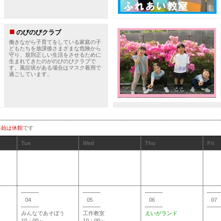
のびのびクラブ
働きながら子育てをしている家庭の子
どもたちを放課後さまざまな危険から
守り、規則正しい生活をさせるために
生まれてきたのがのびのびクラブで
す。風症状がある場合はマスク着用で
過ごしています。
年始は休館
です
Tue
Wed
Thu
Fri
04
05
06
07
みんなであそぼう
工作教室
えいがランド
10：00～
10：00～