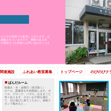
子さんや公民館でも配布しております。ぱ
も掲載されていますので、興味のある方
か児童館までお気軽にお問い合わせくださ
関連施設
ふれあい教室募集
トップページ
のびのびク
ぱんだルーム
毎週火・水・金曜日（休日除く）
ホール、図書室を午前開放します。ボ
ール、ブロック、パズル、おままごと
等々あります。小さいお子様を連れ
て、ぜひ遊びに来てください。来館ス
タンプ集めると…