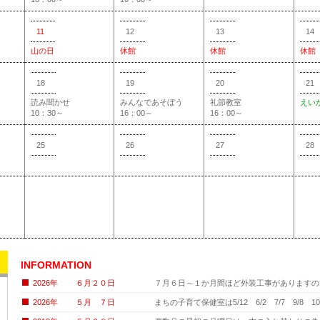
11
12
13
14
山の日
休館
休館
休館
18
19
20
21
読み聞かせ
みんなであそぼう
礼節教室
えい
10：30～
16：00～
16：00～
25
26
27
28
INFORMATION
2026年 ６月２０日
７月６日～１か月間ほど外装工事がありますの
2026年 ５月 ７日
まちの子育て保健室は5/12 6/2 7/7 9/8 10