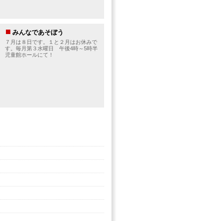
みんなであそぼう
７月は８日です。
１と２月はお休みで
す。毎月第３水曜日 午後4時～5時半
児童館ホールにて！