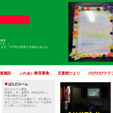
節教室
です。）
ります。※予定が変更する場合もありま
連施設
ふれあい教室募集
児童館だより
のびのびクラ
ぱんだルーム
ぱんだルーム開放
毎週火・水・金曜日（祝日は除く）
午前10時から12時
小さいお子さんを連れて、ぜひ遊びに
来てください。※来館スタンプを貯め
たら良いことがあるかも…