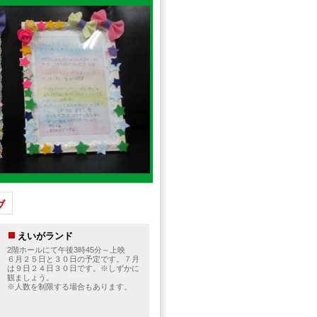
ブ
えいがランド
2階ホールにて午後3時45分～上映
６月２５日と３０日の予定です。７月
は９日２４日３０日です。※しずかに
観ましょう。
※人数を制限する場合もあります。