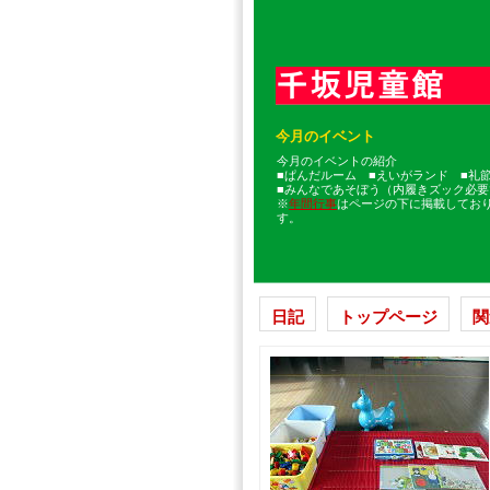
今月のイベント
今月のイベントの紹介
■ぱんだルーム ■えいがランド ■礼
■みんなであそぼう（内履きズック必要
※
年間行事
はページの下に掲載してお
す。
日記
トップページ
関