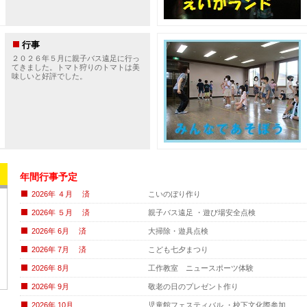
行事
２０２６年５月に親子バス遠足に行っ
てきました。トマト狩りのトマトは美
味しいと好評でした。
年間行事
予定
2026年 ４月 済
こいのぼり作り
2026年 ５月 済
親子バス遠足
・遊び場安全点検
2026年 6月 済
大掃除・遊具点検
2026年 7月 済
こども七夕まつり
2026年 8月
工作教室 ニュースポーツ体験
2026年 9月
敬老の日のプレゼント作り
2026年 10月
児童館フェスティバル ・校下文化際参加