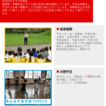
のびのびクラブの紹介
放課後・長期休みに子ども達の交流の場を提供しています。平日は宿題をし
ておやつを食べ運動をしてお友達と遊んだりしています。長期休みはお弁当
を持って過ごします。きまりを守ってお友達と仲良くできるよう見守ってい
ます。
保育期間
平日（月～金）放課後～午後６時
土曜日 午前８時半～午後４時半
学校休業日 午前８時半～午後６時
昼時間午後１２時~１時は閉館※学校休
業日とは春夏冬休みなどです。
臨時休校の場合は、閉館です。
月間予定
本のかしだし（週始め）
※
偶数月の最
初の週は、お休みです。
えいがランド（月3回程度）