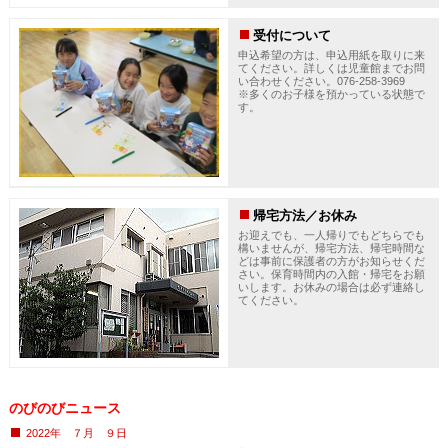
受付について
申込希望の方は、申込用紙を取りに来
てください。詳しくは児童館までお問
い合わせください。076-258-3969
※多くのお子様を預かっている状態で
す。
帰宅方法／お休み
お迎えでも、一人帰りでもどちらでも
構いませんが、帰宅方法、帰宅時間な
どは事前に保護者の方がお知らせくだ
さい。保育時間内の入館・帰宅をお願
いします。お休みの場合は必ず連絡し
てください。
のびのびニュース
2022年 ７月 ９日