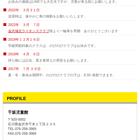
お休みの連絡はLINEでも大丈夫ですが、児童が来る前にお願いします。
2022年 ３月３１日
送迎時は、速やかに車の移動をお願いいたします。
2022年 ３月 ７日
金沢城北ライオンズクラブ
様より一輪車を寄贈 ありがとうございます
2019年１２月１６日
学級閉鎖対象のクラスは、のびのびクラブはお休みです。
2019年 ４月 ６日
持ち物には記名、置き着替えの用意をお願いします。
2017年 ７月 ２９日
夏・冬・春休み期間中、のびのびクラブの子は、8:30~来館できます。
PROFILE
千坂児童館
〒920-0002
石川県金沢市千木１丁目２３５
TEL.076-258-3969
FAX.076-258-3969