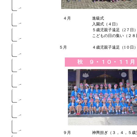
４月
進級式
入園式（４日）
５歳児親子遠足（2７日
こどもの日の集い（２８
５月
４歳児親子遠足（1０日
９月
神輿担ぎ（３，４，５歳