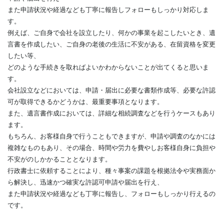
また申請状況や経過なども丁寧に報告しフォローもしっかり対応しま
す。
例えば、ご自身で会社を設立したり、何かの事業を起こしたいとき、遺
言書を作成したい、ご自身の老後の生活に不安がある、在留資格を変更
したい等、
どのような手続きを取ればよいかわからないことが出てくると思いま
す。
会社設立などにおいては、申請・届出に必要な書類作成等、必要な許認
可が取得できるかどうかは、最重要事項となります。
また、遺言書作成においては、詳細な相続調査などを行うケースもあり
ます。
もちろん、お客様自身で行うこともできますが、申請や調査のなかには
複雑なものもあり、その場合、時間や労力を費やしお客様自身に負担や
不安がのしかかることとなります。
行政書士に依頼することにより、種々事案の課題を根拠法令や実務面か
ら解決し、迅速かつ確実な許認可申請や届出を行え、
また申請状況や経過なども丁寧に報告し、フォローもしっかり行えるの
です。