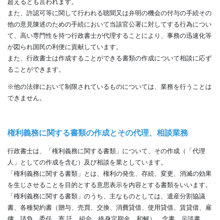
超えるとも言われます。
また、許認可等に関して行われる聴聞又は弁明の機会の付与の手続その
他の意見陳述のための手続において当該官公署に対してする行為につい
て、高い専門性を持つ行政書士が代理することにより、事務の迅速化等
が図られ国民の利便に貢献しています。
また、行政書士は作成することができる書類の作成について相談に応ず
ることができます。
※他の法律において制限されているものについては、業務を行うことは
できません。
権利義務に関する書類の作成とその代理、相談業務
行政書士は、「権利義務に関する書類」について、その作成（「代理
人」としての作成を含む）及び相談を業としています。
「権利義務に関する書類」とは、権利の発生、存続、変更、消滅の効果
を生じさせることを目的とする意思表示を内容とする書類をいいます。
「権利義務に関する書類」のうち、主なものとしては、遺産分割協議
書、各種契約書（贈与、売買、交換、消費貸借、使用貸借、賃貸借、雇
傭、請負、委任、寄 託、組合、終身定期金、和解）、念書、示談書、