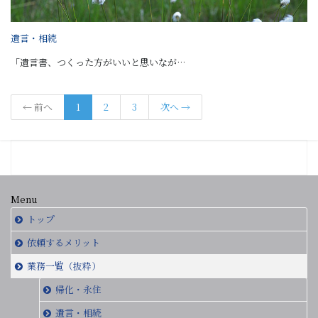
遺言・相続
「遺言書、つくった方がいいと思いなが…
← 前へ
1
2
3
次へ →
Menu
トップ
依頼するメリット
業務一覧（抜粋）
帰化・永住
遺言・相続