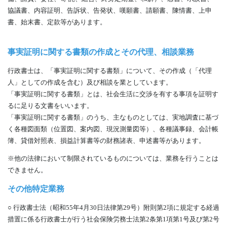
協議書、内容証明、告訴状、告発状、嘆願書、請願書、陳情書、上申
書、始末書、定款等があります。
事実証明に関する書類の作成とその代理、相談業務
行政書士は、「事実証明に関する書類」について、その作成（「代理
人」としての作成を含む）及び相談を業としています。
「事実証明に関する書類」とは、社会生活に交渉を有する事項を証明す
るに足りる文書をいいます。
「事実証明に関する書類」のうち、主なものとしては、実地調査に基づ
く各種図面類（位置図、案内図、現況測量図等）、各種議事録、会計帳
簿、貸借対照表、損益計算書等の財務諸表、申述書等があります。
※他の法律において制限されているものについては、業務を行うことは
できません。
その他特定業務
○ 行政書士法（昭和55年4月30日法律第29号）附則第2項に規定する経過
措置に係る行政書士が行う社会保険労務士法第2条第1項第1号及び第2号