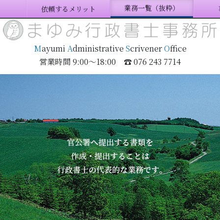
業務一覧（抜粋）
依頼するメリット
M
ayumi
A
dministrative
S
crivener
O
ffice
営業時間 9:00〜18:00 ☎ 076 243 7714