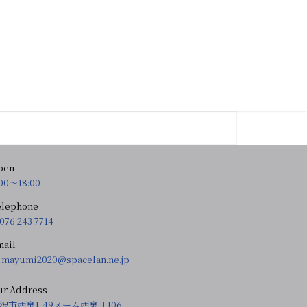
pen
:00〜18:00
elephone
076 243 7714
mail
mayumi2020@spacelan.ne.jp
ur Address
沢市西泉1-49メーム西泉Ⅱ106