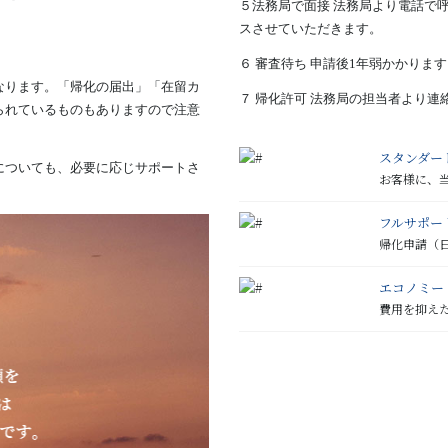
５法務局で面接 法務局より電話で
スさせていただきます。
６ 審査待ち 申請後1年弱かかりま
なります。「帰化の届出」「在留カ
７ 帰化許可 法務局の担当者より
られているものもありますので注意
スタンダー
についても、必要に応じサポートさ
お客様に、
フルサポー
帰化申請（
エコノミー
費用を抑え