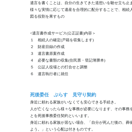
遺言を書くことは、自分の生きてきた道想いを馳せ立ち止
様々な実情に応じて遺産を合理的に配分することで、相続
図る役割を果すもの
<遺言書作成サービス(公正証書)内容＞
１ 相続人の確定(戸籍を収集します)
２ 財産目録の作成
３ 遺言書原案作成
４ 必要な書類の収集(住民票・登記簿謄本)
５ 公証人役場との打合せと調整
６ 遺言執行者に就任
死後委任 ぷらす 見守り契約
身近に頼れる家族がいなくても安心できる手続き。
人が亡くなったら様々な事務が必要になります、その事務
とを死後事務委任契約といいます。
身近に頼れる家族が居ない場合、「自分が死んだ後の、葬
よう。」という心配は付きものです。