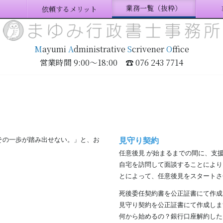
業務一覧（抜粋）
依頼するメリット
M
ayumi
A
dministrative
S
crivener
O
ffice
営業時間 9:00〜18:00 ☎ 076 243 7714
その一歩が踏み出せない。」と、お
見守り契約
任意後見 が始まるまでの間に、支
自宅を訪問して面談することにより
とによって、任意後見をスタートさ
死後委任契約書を公正証書にて作成
見守り契約を公正証書にて作成しま
何から始めるの？銀行口座解約した