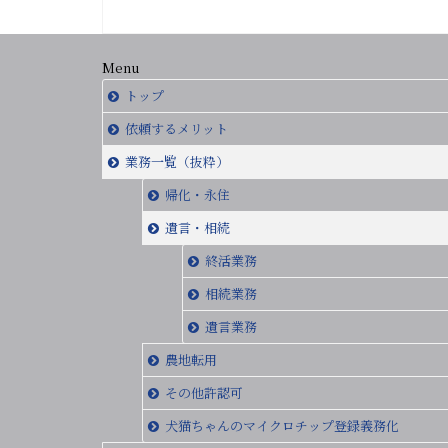
Menu
トップ
依頼するメリット
業務一覧（抜粋）
帰化・永住
遺言・相続
終活業務
相続業務
遺言業務
農地転用
その他許認可
犬猫ちゃんのマイクロチップ登録義務化