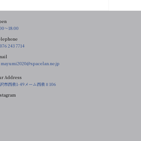
pen
:00〜18:00
elephone
076 243 7714
mail
mayumi2020@spacelan.ne.jp
ur Address
沢市西泉1-49メーム西泉Ⅱ106
nstagram