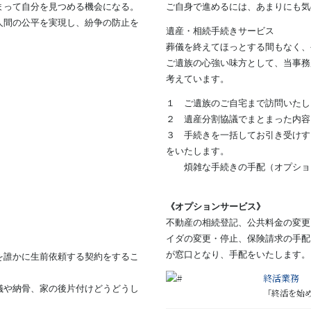
まって自分を見つめる機会になる。
ご自身で進めるには、あまりにも気
人間の公平を実現し、紛争の防止を
遺産・相続手続きサービス
葬儀を終えてほっとする間もなく、
ご遺族の心強い味方として、当事務
考えています。
１ ご遺族のご自宅まで訪問いたし
２ 遺産分割協議でまとまった内容
３ 手続きを一括してお引き受けす
をいたします。
煩雑な手続きの手配（オプション
《オプションサービス》
不動産の相続登記、公共料金の変更
イダの変更・停止、保険請求の手配
が窓口となり、手配をいたします。
を誰かに生前依頼する契約をするこ
終活業務
儀や納骨、家の後片付けどうどうし
「終活を始